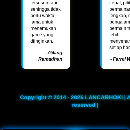
tersusun rapi
cepat, pil
sehingga tidak
permaina
perlu waktu
lengkap, 
lama untuk
pengala
menemukan
bermain t
game yang
lebih
diinginkan.
menyena
setiap har
- Gilang
Ramadhan
- Farrel 
Copyright © 2014 - 2026 LANCARHOKI | Al
reserved |