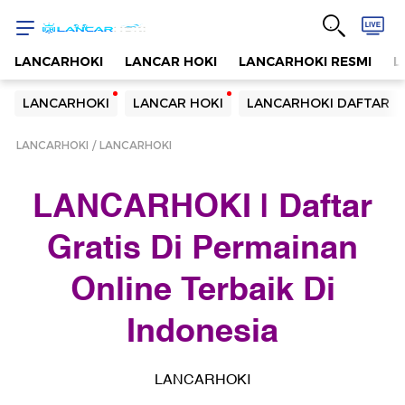
LANCARHOKI
LANCAR HOKI
LANCARHOKI RESMI
L
Yang sedang ramai dicari
LANCARHOKI
LANCAR HOKI
LANCARHOKI DAFTAR
Loading...
LANCARHOKI
LANCARHOKI
Terakhir yang dicari
LANCARHOKI | Daftar
Loading...
Gratis Di Permainan
Online Terbaik Di
Indonesia
LANCARHOKI