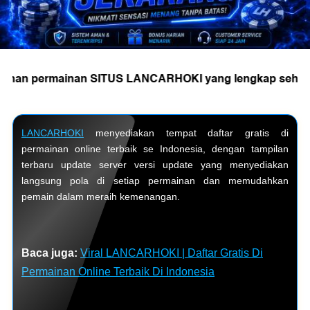
ainan SITUS LANCARHOKI yang lengkap sehingga pengalaman
LANCARHOKI
menyediakan tempat daftar gratis di
permainan online terbaik se Indonesia, dengan tampilan
terbaru update server versi update yang menyediakan
langsung pola di setiap permainan dan memudahkan
pemain dalam meraih kemenangan.
Baca juga:
Viral LANCARHOKI | Daftar Gratis Di
Permainan Online Terbaik Di Indonesia