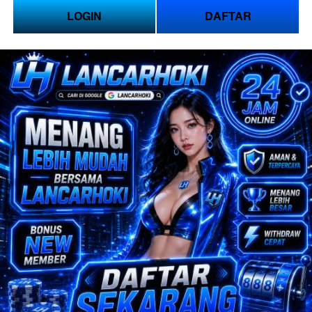
LOGIN
DAFTAR