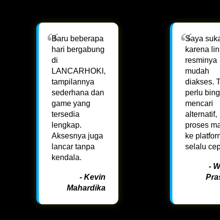
Baru beberapa
Saya suk
hari bergabung
karena lin
di
resminya
LANCARHOKI,
mudah
tampilannya
diakses. 
sederhana dan
perlu bin
game yang
mencari
tersedia
alternatif,
lengkap.
proses m
Aksesnya juga
ke platfor
lancar tanpa
selalu cep
kendala.
- 
- Kevin
Pra
Mahardika