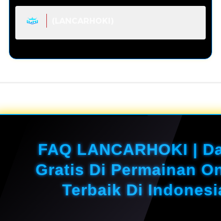
(LANCARHOKI)
FAQ LANCARHOKI | Da
Gratis Di Permainan On
Terbaik Di Indonesi