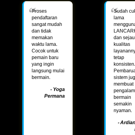
Proses
Sudah cu
pendaftaran
lama
sangat mudah
menggun
dan tidak
LANCAR
memakan
dan sejau
waktu lama.
kualitas
Cocok untuk
layanann
pemain baru
tetap
yang ingin
konsisten
langsung mulai
Pembaru
bermain.
sistem ju
membuat
- Yoga
pengala
Permana
bermain
semakin
nyaman.
- Ardia