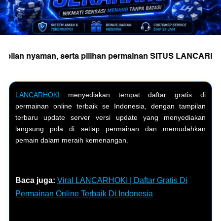
man, serta pilihan permainan SITUS LANCARHOKI yang leng
LANCARHOKI
menyediakan tempat daftar gratis di
permainan online terbaik se Indonesia, dengan tampilan
terbaru update server versi update yang menyediakan
langsung pola di setiap permainan dan memudahkan
pemain dalam meraih kemenangan.
Baca juga:
Viral LANCARHOKI | Daftar Gratis Di
Permainan Online Terbaik Di Indonesia