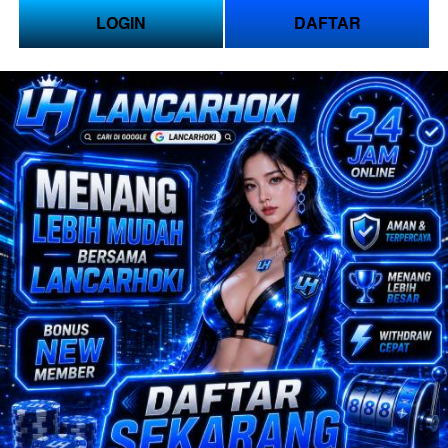
LOGIN
DAFTAR