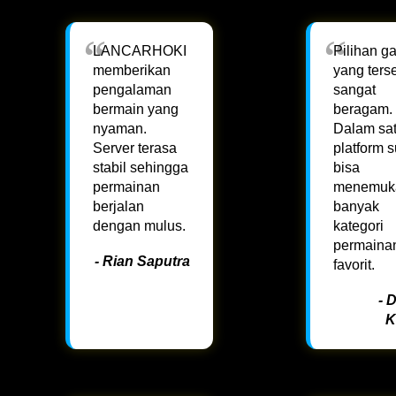
LANCARHOKI
Pilihan g
memberikan
yang ters
pengalaman
sangat
bermain yang
beragam.
nyaman.
Dalam sa
Server terasa
platform 
stabil sehingga
bisa
permainan
menemuk
berjalan
banyak
dengan mulus.
kategori
permaina
- Rian Saputra
favorit.
- 
K