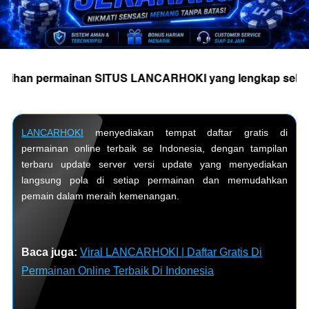
ainan SITUS LANCARHOKI yang lengkap sehingga pengalaman
LANCARHOKI
menyediakan tempat daftar gratis di
permainan online terbaik se Indonesia, dengan tampilan
terbaru update server versi update yang menyediakan
langsung pola di setiap permainan dan memudahkan
pemain dalam meraih kemenangan.
Baca juga:
Viral LANCARHOKI | Daftar Gratis Di
Permainan Online Terbaik Di Indonesia