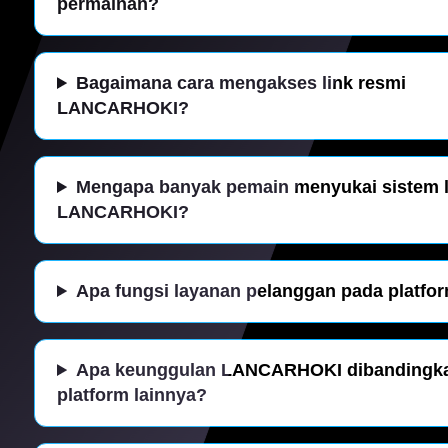
permainan?
Bagaimana cara mengakses link resmi
LANCARHOKI?
Mengapa banyak pemain menyukai sistem l
LANCARHOKI?
Apa fungsi layanan pelanggan pada platfor
Apa keunggulan LANCARHOKI dibandingk
platform lainnya?