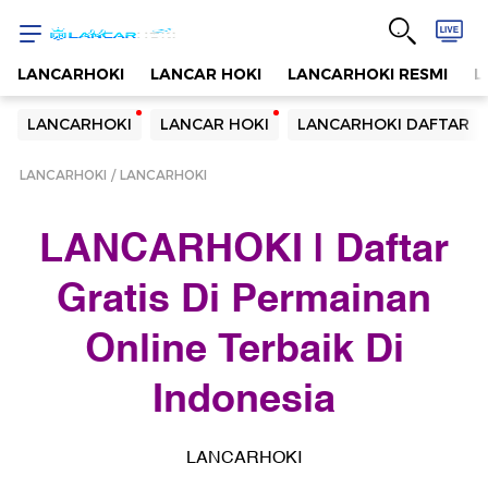
LANCARHOKI
LANCAR HOKI
LANCARHOKI RESMI
L
Yang sedang ramai dicari
LANCARHOKI
LANCAR HOKI
LANCARHOKI DAFTAR
Loading...
LANCARHOKI
LANCARHOKI
Terakhir yang dicari
LANCARHOKI | Daftar
Loading...
Gratis Di Permainan
Online Terbaik Di
Indonesia
LANCARHOKI